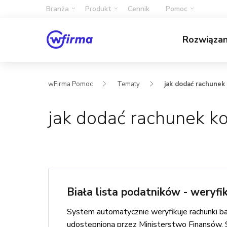
Branża
Produkt
Cennik
Pomoc
Rozwiąza
wFirma Pomoc
Tematy
jak dodać rachunek
jak dodać rachunek k
Biała lista podatników - weryf
System automatycznie weryfikuje rachunki b
udostępnioną przez Ministerstwo Finansów. Spr