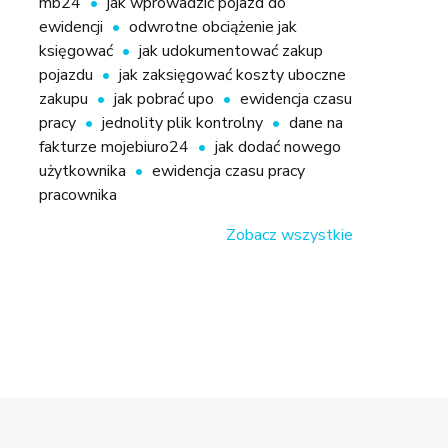
mb24
jak wprowadzić pojazd do
ewidencji
odwrotne obciążenie jak
księgować
jak udokumentować zakup
pojazdu
jak zaksięgować koszty uboczne
zakupu
jak pobrać upo
ewidencja czasu
pracy
jednolity plik kontrolny
dane na
fakturze mojebiuro24
jak dodać nowego
użytkownika
ewidencja czasu pracy
pracownika
Zobacz wszystkie