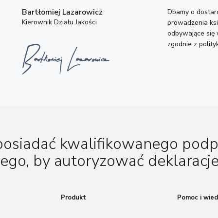
Bartłomiej Lazarowicz
Dbamy o dostarc
Kierownik Działu Jakości
prowadzenia ksi
odbywające się 
zgodnie z polity
posiadać kwalifikowanego podp
nego, by autoryzować deklaracje
Produkt
Pomoc i wied