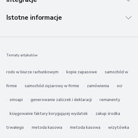
Istotne informacje
Tematy artykułów
rodo w biurze rachunkowym
kopie zapasowe
samochód w
firmie
samochód ciężarowy w firmie
zamówienia
ocr
smsapi
generowanie zaliczek i deklaracji
remanenty
księgowanie faktury korygującej wydatek
zakup środka
trwałego
metoda kasowa
metoda kasowa
wizytówka