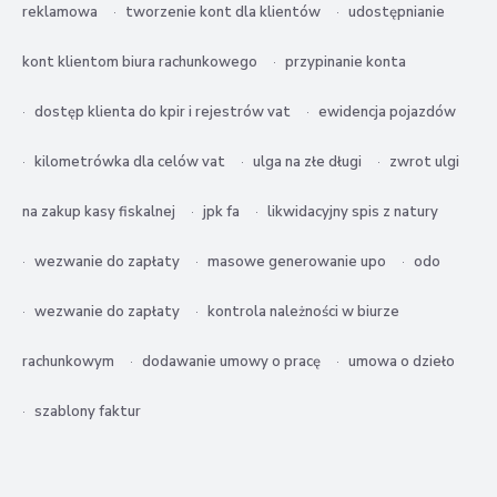
reklamowa
tworzenie kont dla klientów
udostępnianie
kont klientom biura rachunkowego
przypinanie konta
dostęp klienta do kpir i rejestrów vat
ewidencja pojazdów
kilometrówka dla celów vat
ulga na złe długi
zwrot ulgi
na zakup kasy fiskalnej
jpk fa
likwidacyjny spis z natury
wezwanie do zapłaty
masowe generowanie upo
odo
wezwanie do zapłaty
kontrola należności w biurze
rachunkowym
dodawanie umowy o pracę
umowa o dzieło
szablony faktur