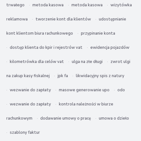
trwałego
metoda kasowa
metoda kasowa
wizytówka
reklamowa
tworzenie kont dla klientów
udostępnianie
kont klientom biura rachunkowego
przypinanie konta
dostęp klienta do kpir i rejestrów vat
ewidencja pojazdów
kilometrówka dla celów vat
ulga na złe długi
zwrot ulgi
na zakup kasy fiskalnej
jpk fa
likwidacyjny spis z natury
wezwanie do zapłaty
masowe generowanie upo
odo
wezwanie do zapłaty
kontrola należności w biurze
rachunkowym
dodawanie umowy o pracę
umowa o dzieło
szablony faktur