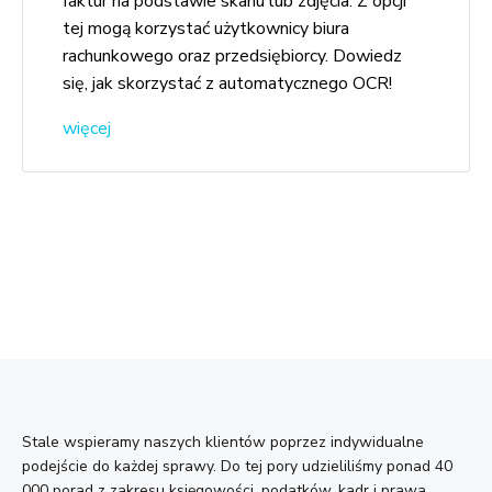
faktur na podstawie skanu lub zdjęcia. Z opcji
tej mogą korzystać użytkownicy biura
rachunkowego oraz przedsiębiorcy. Dowiedz
się, jak skorzystać z automatycznego OCR!
więcej
Stale wspieramy naszych klientów poprzez indywidualne
podejście do każdej sprawy. Do tej pory udzieliliśmy ponad 40
000 porad z zakresu księgowości, podatków, kadr i prawa