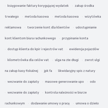
księgowanie faktury korygującej wydatek
zakup środka
trwałego
metoda kasowa
metoda kasowa
wizytówka
reklamowa
tworzenie kont dla klientów
udostępnianie
kont klientom biura rachunkowego
przypinanie konta
dostęp klienta do kpir i rejestrów vat
ewidencja pojazdów
kilometrówka dla celów vat
ulga na złe długi
zwrot ulgi
na zakup kasy fiskalnej
jpk fa
likwidacyjny spis z natury
wezwanie do zapłaty
masowe generowanie upo
odo
wezwanie do zapłaty
kontrola należności w biurze
rachunkowym
dodawanie umowy o pracę
umowa o dzieło