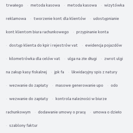
trwałego
metoda kasowa
metoda kasowa
wizytówka
reklamowa
tworzenie kont dla klientów
udostępnianie
kont klientom biura rachunkowego
przypinanie konta
dostęp klienta do kpir i rejestrów vat
ewidencja pojazdów
kilometrówka dla celów vat
ulga na złe długi
zwrot ulgi
na zakup kasy fiskalnej
jpk fa
likwidacyjny spis z natury
wezwanie do zapłaty
masowe generowanie upo
odo
wezwanie do zapłaty
kontrola należności w biurze
rachunkowym
dodawanie umowy o pracę
umowa o dzieło
szablony faktur