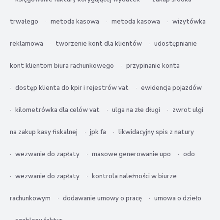
trwałego
metoda kasowa
metoda kasowa
wizytówka
reklamowa
tworzenie kont dla klientów
udostępnianie
kont klientom biura rachunkowego
przypinanie konta
dostęp klienta do kpir i rejestrów vat
ewidencja pojazdów
kilometrówka dla celów vat
ulga na złe długi
zwrot ulgi
na zakup kasy fiskalnej
jpk fa
likwidacyjny spis z natury
wezwanie do zapłaty
masowe generowanie upo
odo
wezwanie do zapłaty
kontrola należności w biurze
rachunkowym
dodawanie umowy o pracę
umowa o dzieło