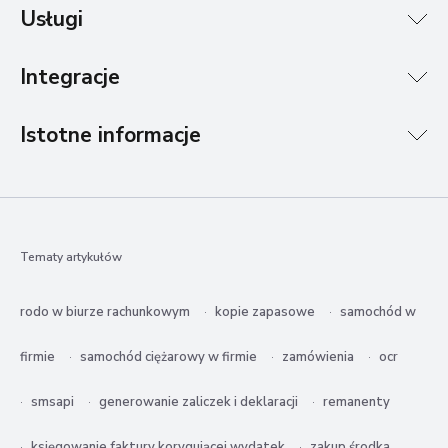
Usługi
Integracje
Istotne informacje
Tematy artykułów
rodo w biurze rachunkowym
kopie zapasowe
samochód w
firmie
samochód ciężarowy w firmie
zamówienia
ocr
smsapi
generowanie zaliczek i deklaracji
remanenty
księgowanie faktury korygującej wydatek
zakup środka