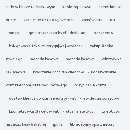
rodo w biurze rachunkowym
kopie zapasowe
samochód w
firmie
samochód ciężarowy w firmie
zamówienia
ocr
smsapi
generowanie zaliczek i deklaracji
remanenty
księgowanie faktury korygującej wydatek
zakup środka
trwałego
metoda kasowa
metoda kasowa
wizytówka
reklamowa
tworzenie kont dla klientów
udostępnianie
kont klientom biura rachunkowego
przypinanie konta
dostęp klienta do kpir i rejestrów vat
ewidencja pojazdów
kilometrówka dla celów vat
ulga na złe długi
zwrot ulgi
na zakup kasy fiskalnej
jpk fa
likwidacyjny spis z natury