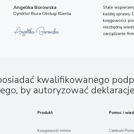
Angelika Borowska
Stale wspieramy
Dyrektor Biura Obsługi Klienta
każdej sprawy. D
księgowości, po
niezbędną wiedz
zarządzanie firm
posiadać kwalifikowanego podp
nego, by autoryzować deklaracje
Produkt
Pomoc i wied
Księgowość online
Centrum Pom