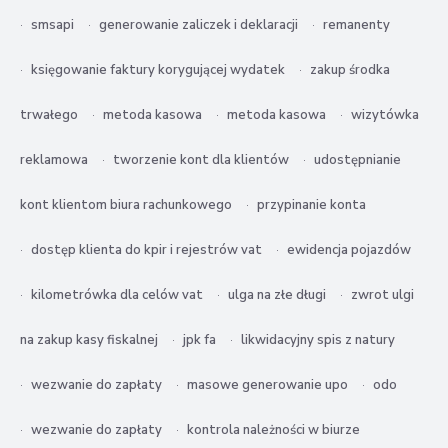
smsapi
generowanie zaliczek i deklaracji
remanenty
księgowanie faktury korygującej wydatek
zakup środka
trwałego
metoda kasowa
metoda kasowa
wizytówka
reklamowa
tworzenie kont dla klientów
udostępnianie
kont klientom biura rachunkowego
przypinanie konta
dostęp klienta do kpir i rejestrów vat
ewidencja pojazdów
kilometrówka dla celów vat
ulga na złe długi
zwrot ulgi
na zakup kasy fiskalnej
jpk fa
likwidacyjny spis z natury
wezwanie do zapłaty
masowe generowanie upo
odo
wezwanie do zapłaty
kontrola należności w biurze