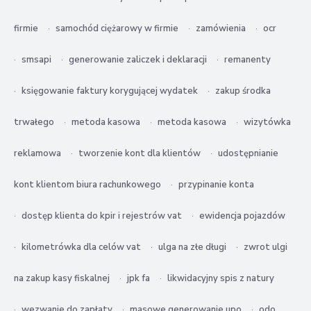
firmie
samochód ciężarowy w firmie
zamówienia
ocr
smsapi
generowanie zaliczek i deklaracji
remanenty
księgowanie faktury korygującej wydatek
zakup środka
trwałego
metoda kasowa
metoda kasowa
wizytówka
reklamowa
tworzenie kont dla klientów
udostępnianie
kont klientom biura rachunkowego
przypinanie konta
dostęp klienta do kpir i rejestrów vat
ewidencja pojazdów
kilometrówka dla celów vat
ulga na złe długi
zwrot ulgi
na zakup kasy fiskalnej
jpk fa
likwidacyjny spis z natury
wezwanie do zapłaty
masowe generowanie upo
odo