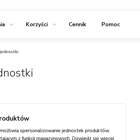
nia
Korzyści
Cennik
Pomoc
jednostki
dnostki
produktów
możliwia spersonalizowanie jednostek produktów,
tającym z funkcji magazynowych. Dowiedz się więcej