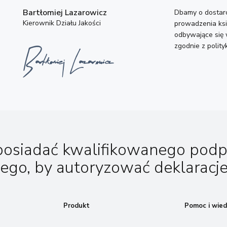
Bartłomiej Lazarowicz
Dbamy o dostarc
Kierownik Działu Jakości
prowadzenia ksi
odbywające się 
zgodnie z polity
posiadać kwalifikowanego podp
nego, by autoryzować deklaracje
Produkt
Pomoc i wied