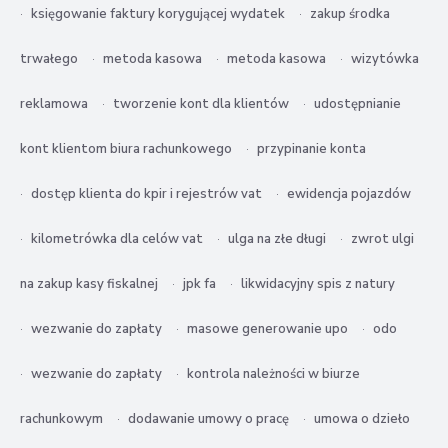
księgowanie faktury korygującej wydatek
zakup środka
trwałego
metoda kasowa
metoda kasowa
wizytówka
reklamowa
tworzenie kont dla klientów
udostępnianie
kont klientom biura rachunkowego
przypinanie konta
dostęp klienta do kpir i rejestrów vat
ewidencja pojazdów
kilometrówka dla celów vat
ulga na złe długi
zwrot ulgi
na zakup kasy fiskalnej
jpk fa
likwidacyjny spis z natury
wezwanie do zapłaty
masowe generowanie upo
odo
wezwanie do zapłaty
kontrola należności w biurze
rachunkowym
dodawanie umowy o pracę
umowa o dzieło