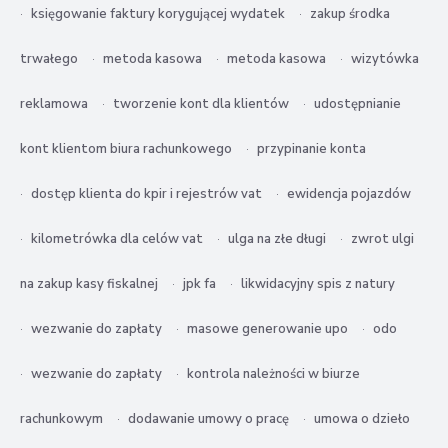
księgowanie faktury korygującej wydatek
zakup środka
trwałego
metoda kasowa
metoda kasowa
wizytówka
reklamowa
tworzenie kont dla klientów
udostępnianie
kont klientom biura rachunkowego
przypinanie konta
dostęp klienta do kpir i rejestrów vat
ewidencja pojazdów
kilometrówka dla celów vat
ulga na złe długi
zwrot ulgi
na zakup kasy fiskalnej
jpk fa
likwidacyjny spis z natury
wezwanie do zapłaty
masowe generowanie upo
odo
wezwanie do zapłaty
kontrola należności w biurze
rachunkowym
dodawanie umowy o pracę
umowa o dzieło