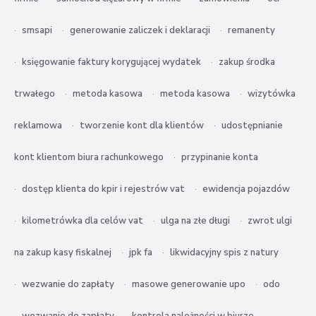
smsapi
generowanie zaliczek i deklaracji
remanenty
księgowanie faktury korygującej wydatek
zakup środka
trwałego
metoda kasowa
metoda kasowa
wizytówka
reklamowa
tworzenie kont dla klientów
udostępnianie
kont klientom biura rachunkowego
przypinanie konta
dostęp klienta do kpir i rejestrów vat
ewidencja pojazdów
kilometrówka dla celów vat
ulga na złe długi
zwrot ulgi
na zakup kasy fiskalnej
jpk fa
likwidacyjny spis z natury
wezwanie do zapłaty
masowe generowanie upo
odo