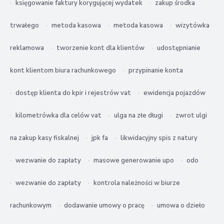
księgowanie faktury korygującej wydatek
zakup środka
trwałego
metoda kasowa
metoda kasowa
wizytówka
reklamowa
tworzenie kont dla klientów
udostępnianie
kont klientom biura rachunkowego
przypinanie konta
dostęp klienta do kpir i rejestrów vat
ewidencja pojazdów
kilometrówka dla celów vat
ulga na złe długi
zwrot ulgi
na zakup kasy fiskalnej
jpk fa
likwidacyjny spis z natury
wezwanie do zapłaty
masowe generowanie upo
odo
wezwanie do zapłaty
kontrola należności w biurze
rachunkowym
dodawanie umowy o pracę
umowa o dzieło