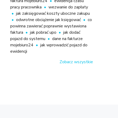
faktura mojebiuro24
ewidencja czasu
pracy pracownika
wezwanie do zapłaty
jak zaksięgować koszty uboczne zakupu
odwrotne obciążenie jak księgować
co
powinna zawierać poprawnie wystawiona
faktura
jak pobrać upo
jak dodać
pojazd do systemu
dane na fakturze
mojebiuro24
jak wprowadzić pojazd do
ewidencji
Zobacz wszystkie