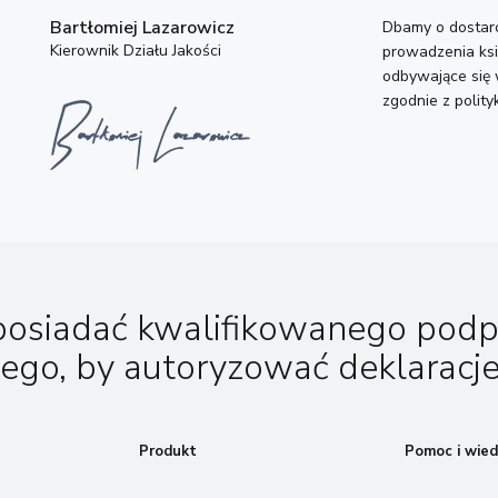
Bartłomiej Lazarowicz
Dbamy o dostarc
Kierownik Działu Jakości
prowadzenia ksi
odbywające się 
zgodnie z polity
posiadać kwalifikowanego podp
nego, by autoryzować deklaracje
Produkt
Pomoc i wied